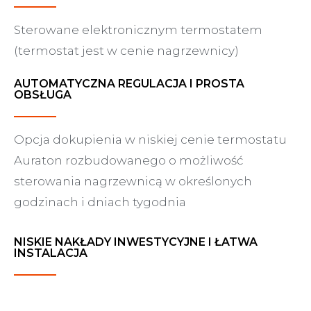
Sterowane elektronicznym termostatem
(termostat jest w cenie nagrzewnicy)
AUTOMATYCZNA REGULACJA I PROSTA
OBSŁUGA
Opcja dokupienia w niskiej cenie termostatu
Auraton rozbudowanego o możliwość
sterowania nagrzewnicą w określonych
godzinach i dniach tygodnia
NISKIE NAKŁADY INWESTYCYJNE I ŁATWA
INSTALACJA
Zakup, instalacja oraz eksploatacja wiążą się z