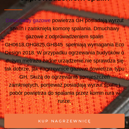
Dmuchawy gazowe
powietrza GH posiadają wyrzut
spalin i zamkniętą komorę spalania. Dmuchawy
gazowe z odprowadzeniem spalin
GH0618,GH0825,GH845 spełniają wymagania Eco
Design 2018. W przypadku ogrzewania budynków o
dużym metrażu żadne urządzenie nie sprawdza się
tak dobrze, jak nagrzewnice gazowe powietrza, typu
GH. Służą do ogrzewania pomieszczeń
zamkniętych, ponieważ posiadają wyrzut spalin i
pobór powietrza do spalania przez komin rura w
rurze.
KUP NAGRZEWNICĘ